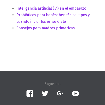
ellos
Inteligencia artificial (IA) en el embarazo
Probióticos para bebés: beneficios, tipos y
cuándo incluirlos en su dieta
Consejos para madres primerizas
Facebook
Twitter
Google+
YouTube