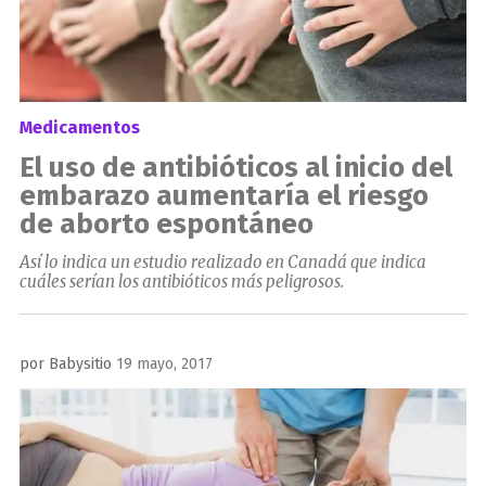
Medicamentos
El uso de antibióticos al inicio del
embarazo aumentaría el riesgo
de aborto espontáneo
Así lo indica un estudio realizado en Canadá que indica
cuáles serían los antibióticos más peligrosos.
Publicado
por
Babysitio
19 mayo, 2017
el