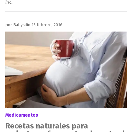
las...
Publicado
por
Babysitio
13 febrero, 2016
el
Medicamentos
Recetas naturales para