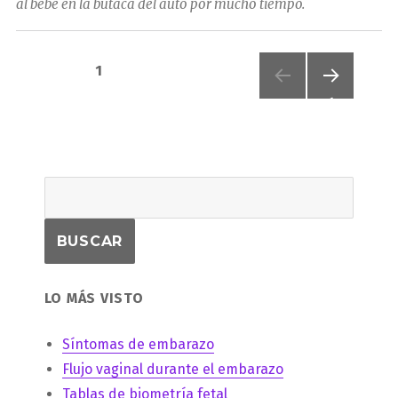
al bebé en la butaca del auto por mucho tiempo.
Paginación
PÁGINA
1
de
PRÓXI
MA
PÁGIN
entradas
A
LO MÁS VISTO
Síntomas de embarazo
Flujo vaginal durante el embarazo
Tablas de biometría fetal