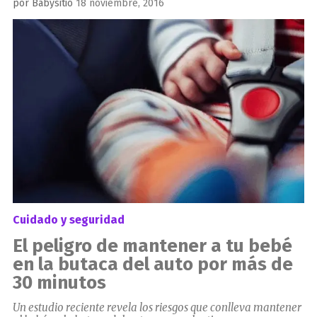
Publicado
por
Babysitio
18 noviembre, 2016
el
Cuidado y seguridad
El peligro de mantener a tu bebé
en la butaca del auto por más de
30 minutos
Un estudio reciente revela los riesgos que conlleva mantener