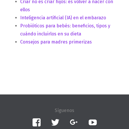
Criar no es criar hijos: es volver a nacer con
ellos
Inteligencia artificial (IA) en el embarazo
Probióticos para bebés: beneficios, tipos y
cuándo incluirlos en su dieta
Consejos para madres primerizas
Facebook
Twitter
Google+
YouTube