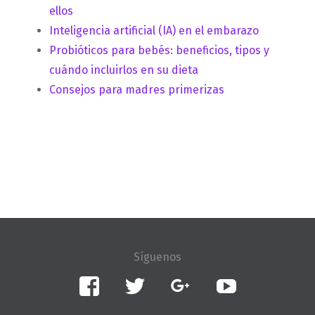
ellos
Inteligencia artificial (IA) en el embarazo
Probióticos para bebés: beneficios, tipos y
cuándo incluirlos en su dieta
Consejos para madres primerizas
Facebook
Twitter
Google+
YouTube