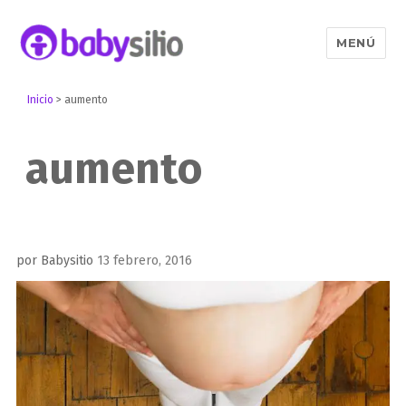
MENÚ
Babysitio
Inicio
>
aumento
aumento
Publicado
por
Babysitio
13 febrero, 2016
el