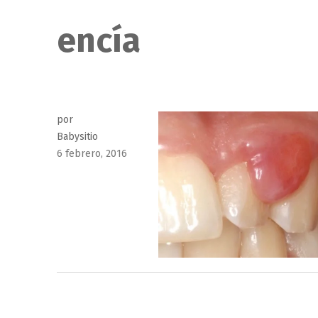
encía
por
Babysitio
Publicado
6 febrero, 2016
el