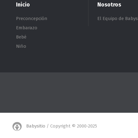
Inicio
Nosotros
Preconcepción
El Equipo de Babysi
Embarazo
Bebé
Niño
Babysitio
/ Copyright © 2000-2025