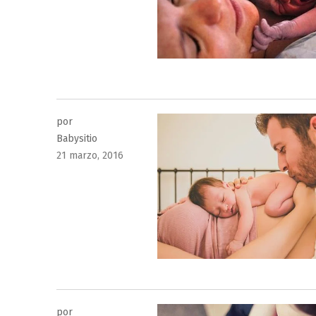
por
Babysitio
Publicado
21 marzo, 2016
el
por