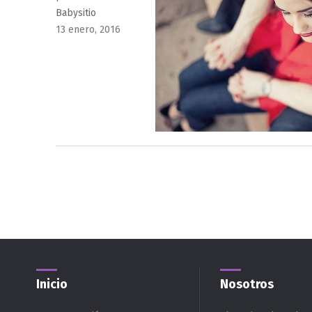
Babysitio
Publicado
13 enero, 2016
el
Inicio
Nosotros