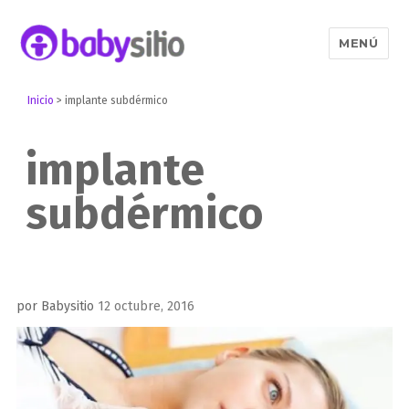
MENÚ
Babysitio
Inicio
>
implante subdérmico
implante
subdérmico
Publicado
por
Babysitio
12 octubre, 2016
el