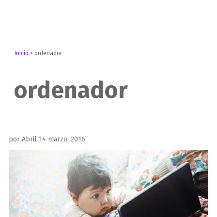
Inicio
>
ordenador
ordenador
Publicado
por
Abril
14 marzo, 2016
el