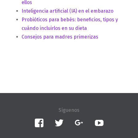
ellos
Inteligencia artificial (IA) en el embarazo
Probióticos para bebés: beneficios, tipos y
cuándo incluirlos en su dieta
Consejos para madres primerizas
Facebook
Twitter
Google+
YouTube