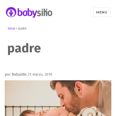
MENÚ
Babysitio
Inicio
>
padre
padre
Publicado
por
Babysitio
21 marzo, 2016
el