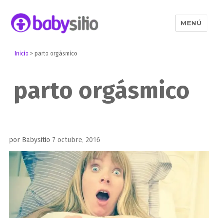
MENÚ
Babysitio
Inicio
>
parto orgásmico
parto orgásmico
Publicado
por
Babysitio
7 octubre, 2016
el