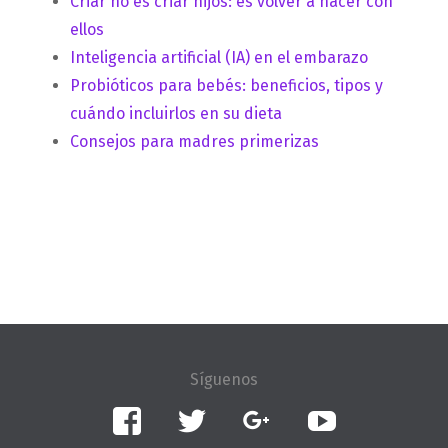
Criar no es criar hijos: es volver a nacer con
ellos
Inteligencia artificial (IA) en el embarazo
Probióticos para bebés: beneficios, tipos y
cuándo incluirlos en su dieta
Consejos para madres primerizas
Facebook
Twitter
Google+
YouTube