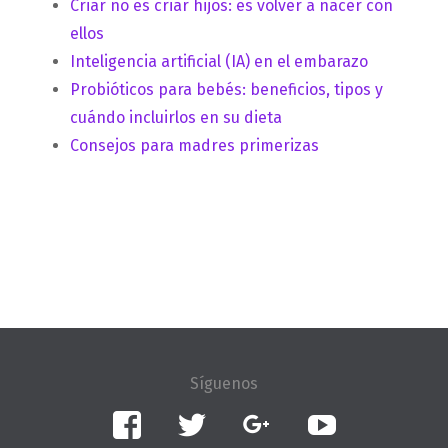
Criar no es criar hijos: es volver a nacer con
ellos
Inteligencia artificial (IA) en el embarazo
Probióticos para bebés: beneficios, tipos y
cuándo incluirlos en su dieta
Consejos para madres primerizas
Facebook
Twitter
Google+
YouTube