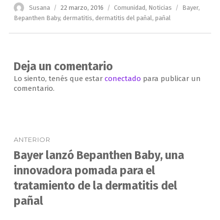
Autor
Publicado
Categorías
Etiquetas
Susana
22 marzo, 2016
Comunidad
,
Noticias
Bayer
,
el
Bepanthen Baby
,
dermatitis
,
dermatitis del pañal
,
pañal
Deja un comentario
Lo siento, tenés que estar
conectado
para publicar un
comentario.
Navegación
ANTERIOR
de
Bayer lanzó Bepanthen Baby, una
Entrada
anterior:
innovadora pomada para el
entradas
tratamiento de la dermatitis del
pañal