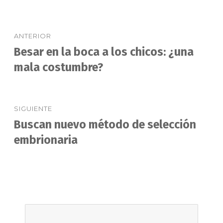
Navegación
ANTERIOR
de
Besar en la boca a los chicos: ¿una
Entrada
anterior:
mala costumbre?
entradas
SIGUIENTE
Buscan nuevo método de selección
Entrada
siguiente:
embrionaria