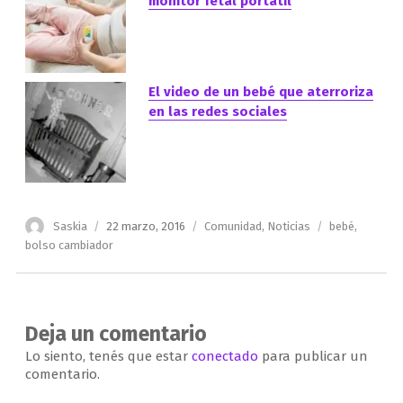
monitor fetal portátil
El video de un bebé que aterroriza
en las redes sociales
Autor
Publicado
Categorías
Etiquetas
Saskia
22 marzo, 2016
Comunidad
,
Noticias
bebé
,
el
bolso cambiador
Deja un comentario
Lo siento, tenés que estar
conectado
para publicar un
comentario.