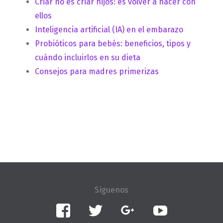
Criar no es criar hijos: es volver a nacer con
ellos
Inteligencia artificial (IA) en el embarazo
Probióticos para bebés: beneficios, tipos y
cuándo incluirlos en su dieta
Consejos para madres primerizas
Facebook
Twitter
Google+
YouTube