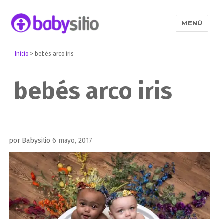
MENÚ
Babysitio
Inicio
>
bebés arco iris
bebés arco iris
Publicado
por
Babysitio
6 mayo, 2017
el