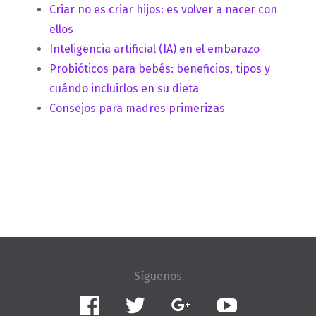
Criar no es criar hijos: es volver a nacer con
ellos
Inteligencia artificial (IA) en el embarazo
Probióticos para bebés: beneficios, tipos y
cuándo incluirlos en su dieta
Consejos para madres primerizas
Facebook
Twitter
Google+
YouTube