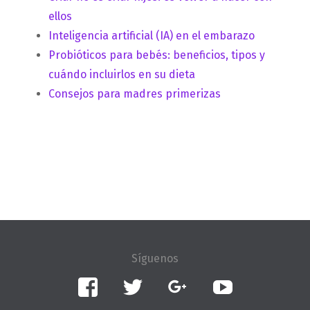
ellos
Inteligencia artificial (IA) en el embarazo
Probióticos para bebés: beneficios, tipos y
cuándo incluirlos en su dieta
Consejos para madres primerizas
Facebook
Twitter
Google+
YouTube