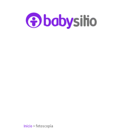
Embarazo, parto, bebé y niño
Babysitio
Inicio
>
fetoscopía