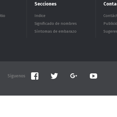
Secciones
Conta
tio
Indice
Contác
Significado de nombres
Publici
Síntomas de embarazo
Sugere
Facebook
Twitter
Google+
YouTube