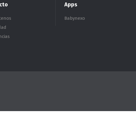
cto
Apps
tenos
Babynexo
dad
ncias