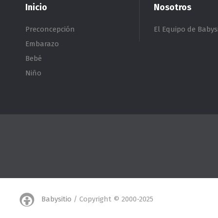
Inicio
Nosotros
Preconcepción
El Equipo de Babysi
Embarazo
Bebé
Niño
Babysitio
/ Copyright © 2000-2025