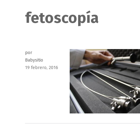
fetoscopía
por
Babysitio
Publicado
19 febrero, 2016
el