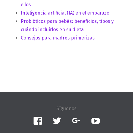
ellos
Inteligencia artificial (IA) en el embarazo
Probióticos para bebés: beneficios, tipos y
cuándo incluirlos en su dieta
Consejos para madres primerizas
Facebook
Twitter
Google+
YouTube