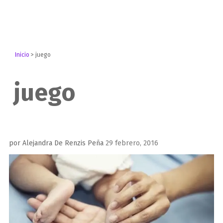
Inicio
>
juego
juego
Publicado
por
Alejandra De Renzis Peña
29 febrero, 2016
el