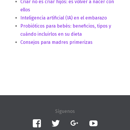
Criar no es criar hijos: es volver a nacer con
ellos
Inteligencia artificial (IA) en el embarazo
Probióticos para bebés: beneficios, tipos y
cuándo incluirlos en su dieta
Consejos para madres primerizas
Facebook
Twitter
Google+
YouTube