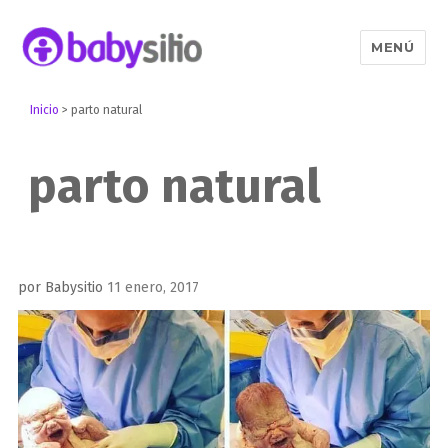
MENÚ
Babysitio
Inicio
>
parto natural
parto natural
Publicado
por
Babysitio
11 enero, 2017
el