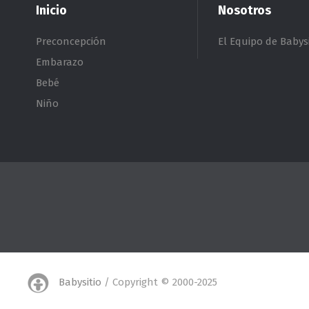
Inicio
Nosotros
Preconcepción
El Equipo de Babysi
Embarazo
Bebé
Niño
Babysitio
/ Copyright © 2000-2025