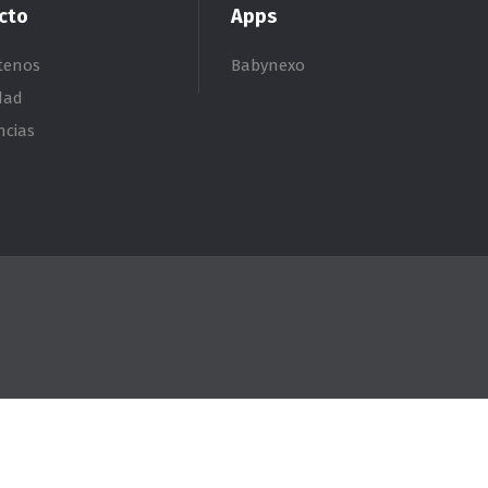
cto
Apps
tenos
Babynexo
dad
ncias