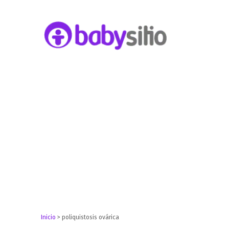
Embarazo, parto, bebé y niño
Babysitio
Inicio
>
poliquistosis ovárica