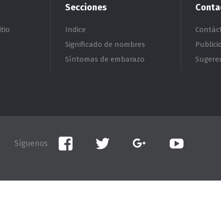
Secciones
Conta
tio
Indice
Contác
Significado de nombres
Publici
Síntomas de embarazo
Sugere
Facebook
Twitter
Google+
YouTube