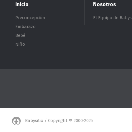
Inicio
Nosotros
Preconcepción
El Equipo de Babysi
Embarazo
Bebé
Niño
Babysitio
/ Copyright © 2000-2025