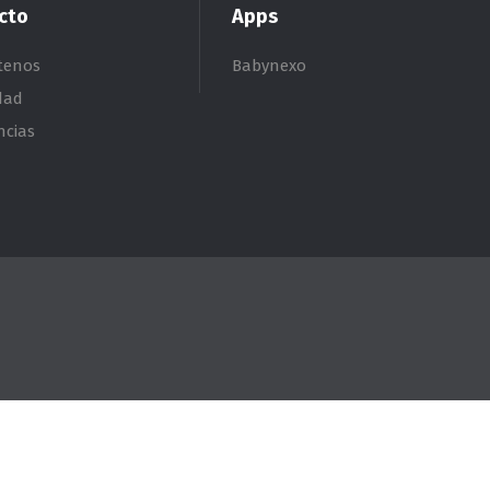
cto
Apps
tenos
Babynexo
dad
ncias