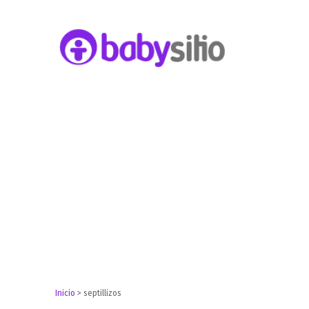
Embarazo, parto, bebé y niño
Babysitio
Inicio
>
septillizos