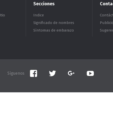
Secciones
Conta
tio
Indice
Contác
Significado de nombres
Publici
Síntomas de embarazo
Sugere
Facebook
Twitter
Google+
YouTube