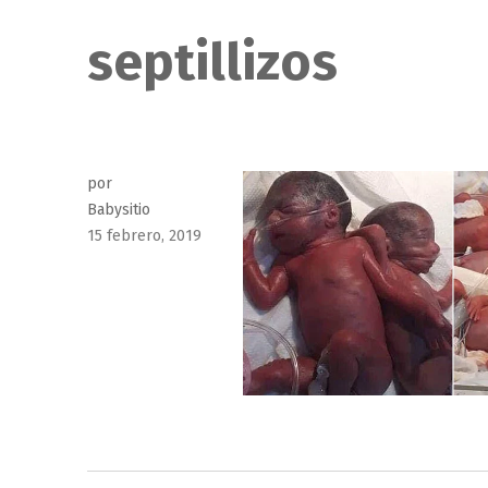
septillizos
por
Babysitio
Publicado
15 febrero, 2019
el