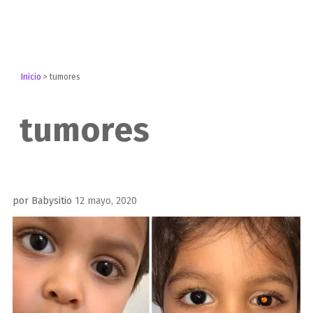
Inicio
>
tumores
tumores
Publicado
por
Babysitio
12 mayo, 2020
el