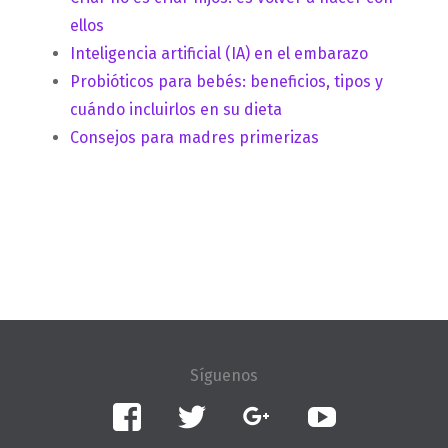
ellos
Inteligencia artificial (IA) en el embarazo
Probióticos para bebés: beneficios, tipos y
cuándo incluirlos en su dieta
Consejos para madres primerizas
Facebook
Twitter
Google+
YouTube