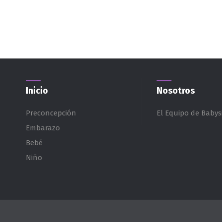
Inicio
Nosotros
Preconcepción
El Equipo de Babysi
Embarazo
Bebé
Niño