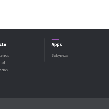
cto
Apps
tenos
Babynexo
dad
ncias