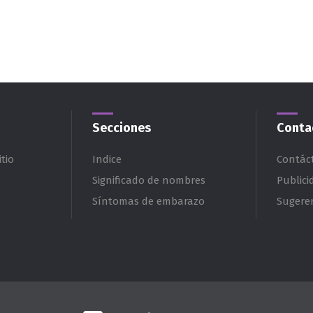
Secciones
Conta
tio
Indice
Contác
Significado de nombres
Publici
Síntomas de embarazo
Sugere