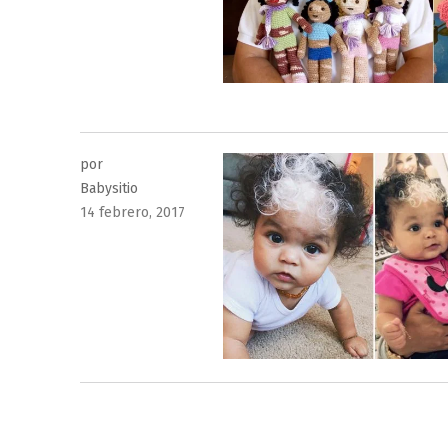
por
Babysitio
Publicado
14 febrero, 2017
el