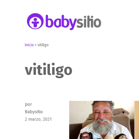
Embarazo, parto, bebé y niño
Babysitio
Inicio
>
vitiligo
vitiligo
por
Babysitio
Publicado
2 marzo, 2021
el