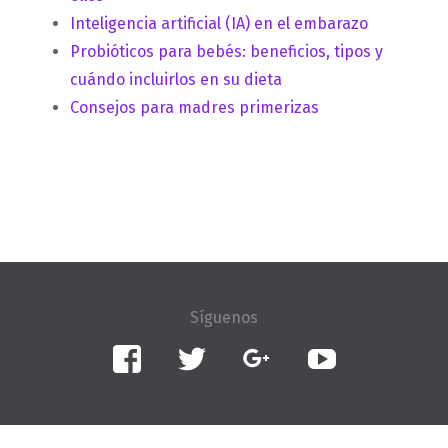
Inteligencia artificial (IA) en el embarazo
Probióticos para bebés: beneficios, tipos y
cuándo incluirlos en su dieta
Consejos para madres primerizas
Facebook
Twitter
Google+
YouTube