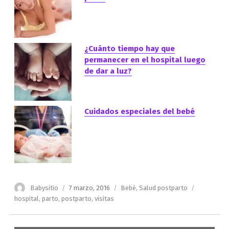
¿Cuánto tiempo hay que
permanecer en el hospital luego
de dar a luz?
Cuidados especiales del bebé
Autor
Publicado
Categorías
Etiquetas
Babysitio
7 marzo, 2016
Bebé
,
Salud postparto
el
hospital
,
parto
,
postparto
,
visitas