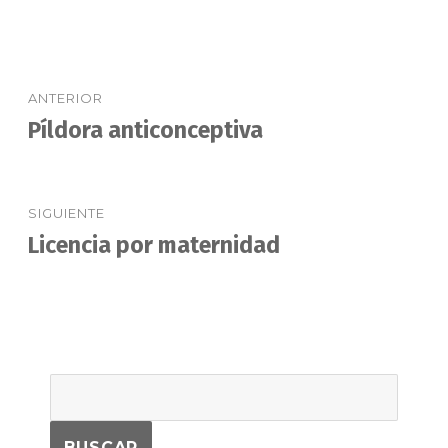
Navegación
ANTERIOR
de
Píldora anticonceptiva
Entrada
anterior:
entradas
SIGUIENTE
Licencia por maternidad
Entrada
siguiente: