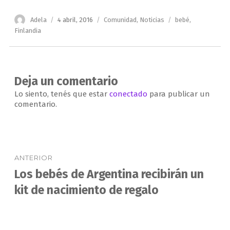
Autor
Publicado
Categorías
Etiquetas
Adela
4 abril, 2016
Comunidad
,
Noticias
bebé
,
el
Finlandia
Deja un comentario
Lo siento, tenés que estar
conectado
para publicar un
comentario.
Navegación
ANTERIOR
de
Los bebés de Argentina recibirán un
Entrada
anterior:
kit de nacimiento de regalo
entradas