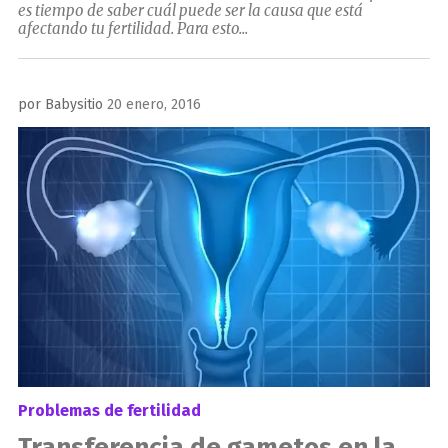
es tiempo de saber cuál puede ser la causa que está
afectando tu fertilidad. Para esto...
Publicado
por
Babysitio
20 enero, 2016
el
Problemas de fertilidad
Transferencia de gametos en la