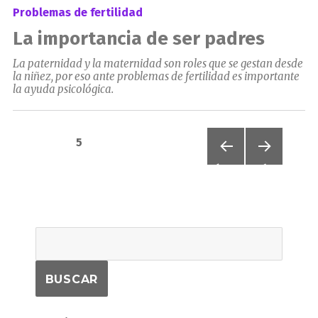
Problemas de fertilidad
La importancia de ser padres
La paternidad y la maternidad son roles que se gestan desde
la niñez, por eso ante problemas de fertilidad es importante
la ayuda psicológica.
Paginación
PÁGINA
5
de
PÁGIN
PRÓXI
A
MA
ANTER
PÁGIN
entradas
IOR
A