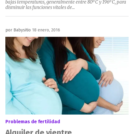
bajas temperaturas, generalmente entre 80º C y 196º C, para
disminuir las funciones vitales de...
Publicado
por
Babysitio
18 enero, 2016
el
Problemas de fertilidad
Alquiler de vientre