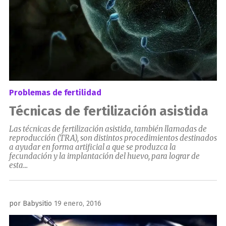
Problemas de fertilidad
Técnicas de fertilización asistida
Las técnicas de fertilización asistida, también llamadas de
reproducción (TRA), son distintos procedimientos destinados
a ayudar en forma artificial a que se produzca la
fecundación y la implantación del huevo, para lograr de
esta...
Publicado
por
Babysitio
19 enero, 2016
el