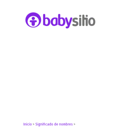
Embarazo, parto, bebé y niño
Babysitio
Inicio
>
Significado de nombres
>