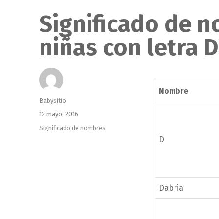
Significado de 
niñas con letra D
Nombre
Autor
Babysitio
Publicado
12 mayo, 2016
el
Categorías
Significado de nombres
D
Dabria