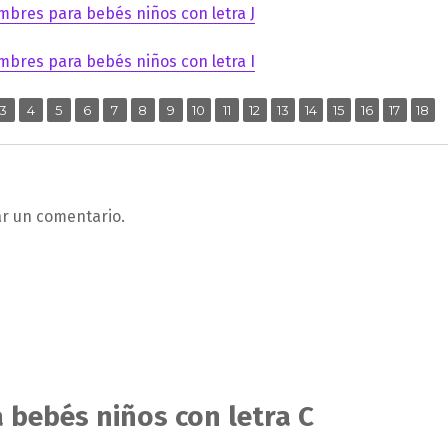
mbres para bebés niños con letra J
mbres para bebés niños con letra I
,
,
,
,
,
,
,
,
,
,
,
,
,
,
,
,
ina
Página
Página
Página
Página
Página
Página
Página
Página
Página
Página
Página
Página
Página
Página
Página
Pági
3
4
5
6
7
8
9
10
11
12
13
14
15
16
17
18
ar un comentario.
 bebés niños con letra C