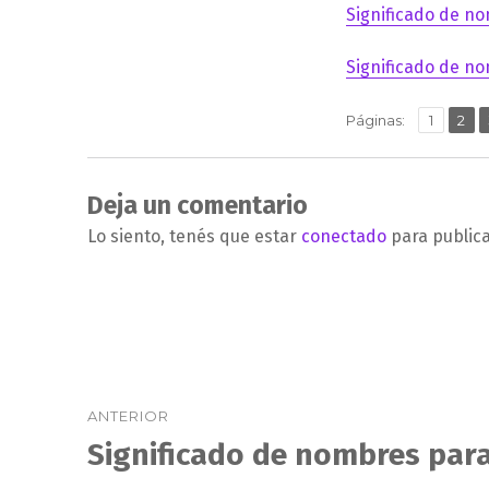
Significado de no
Significado de no
,
Página
Pág
Páginas:
1
2
Deja un comentario
Lo siento, tenés que estar
conectado
para public
Navegación
ANTERIOR
de
Significado de nombres para
Entrada
anterior:
entradas