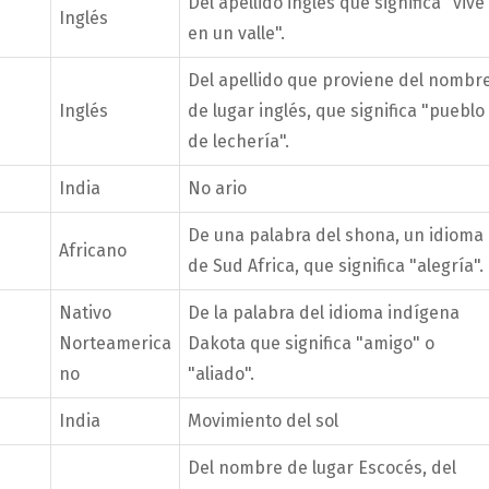
Del apellido inglés que significa "vive
Inglés
en un valle".
Del apellido que proviene del nombr
Inglés
de lugar inglés, que significa "pueblo
de lechería".
India
No ario
De una palabra del shona, un idioma
Africano
de Sud Africa, que significa "alegría".
Nativo
De la palabra del idioma indígena
Norteamerica
Dakota que significa "amigo" o
no
"aliado".
India
Movimiento del sol
Del nombre de lugar Escocés, del