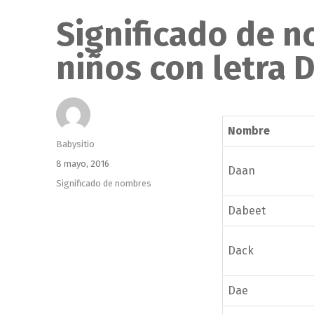
Significado de 
niños con letra 
Nombre
Autor
Babysitio
Publicado
8 mayo, 2016
Daan
el
Categorías
Significado de nombres
Dabeet
Dack
Dae