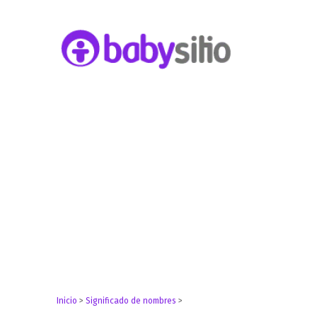
Embarazo, parto, bebé y niño
Babysitio
Inicio
>
Significado de nombres
>