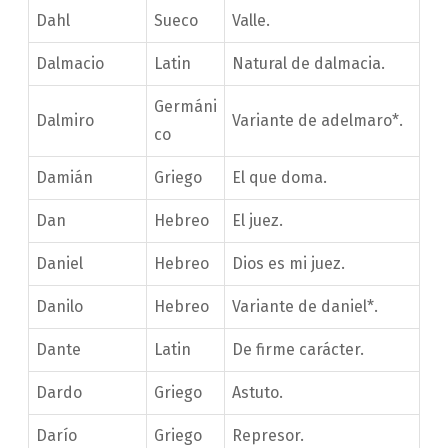
Dahl
Sueco
Valle.
Dalmacio
Latin
Natural de dalmacia.
Germáni
Dalmiro
Variante de adelmaro*.
co
Damián
Griego
El que doma.
Dan
Hebreo
El juez.
Daniel
Hebreo
Dios es mi juez.
Danilo
Hebreo
Variante de daniel*.
Dante
Latin
De firme carácter.
Dardo
Griego
Astuto.
Darío
Griego
Represor.