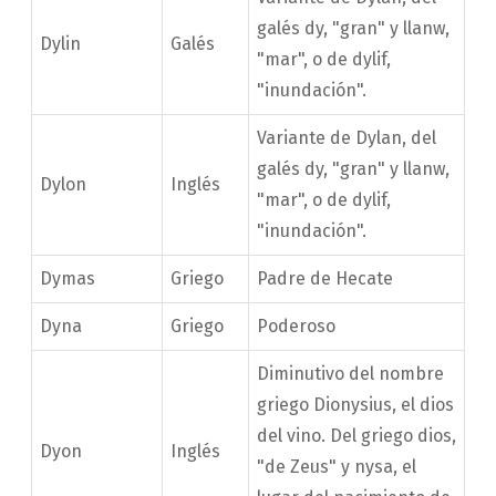
galés dy, "gran" y llanw,
Dylin
Galés
"mar", o de dylif,
"inundación".
Variante de Dylan, del
galés dy, "gran" y llanw,
Dylon
Inglés
"mar", o de dylif,
"inundación".
Dymas
Griego
Padre de Hecate
Dyna
Griego
Poderoso
Diminutivo del nombre
griego Dionysius, el dios
del vino. Del griego dios,
Dyon
Inglés
"de Zeus" y nysa, el