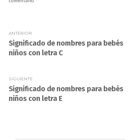
comentario.
Navegación
ANTERIOR
de
Significado de nombres para bebés
Entrada
anterior:
niños con letra C
entradas
SIGUIENTE
Significado de nombres para bebés
Entrada
siguiente:
niños con letra E