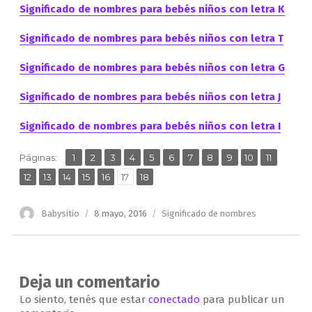
Significado de nombres para bebés niños con letra K
Significado de nombres para bebés niños con letra T
Significado de nombres para bebés niños con letra G
Significado de nombres para bebés niños con letra J
Significado de nombres para bebés niños con letra I
,
,
,
,
,
,
,
,
,
,
,
Página
Página
Página
Página
Página
Página
Página
Página
Página
Página
Página
Páginas:
1
2
3
4
5
6
7
8
9
10
11
,
,
,
,
,
,
Página
Página
Página
Página
Página
Página
Página
12
13
14
15
16
17
18
Autor
Publicado
Categorías
Babysitio
8 mayo, 2016
Significado de nombres
el
Deja un comentario
Lo siento, tenés que estar
conectado
para publicar un