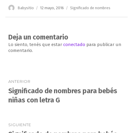
Autor
Publicado
Categorías
Babysitio
12 mayo, 2016
Significado de nombres
el
Deja un comentario
Lo siento, tenés que estar
conectado
para publicar un
comentario.
Navegación
ANTERIOR
de
Significado de nombres para bebés
Entrada
anterior:
niñas con letra G
entradas
SIGUIENTE