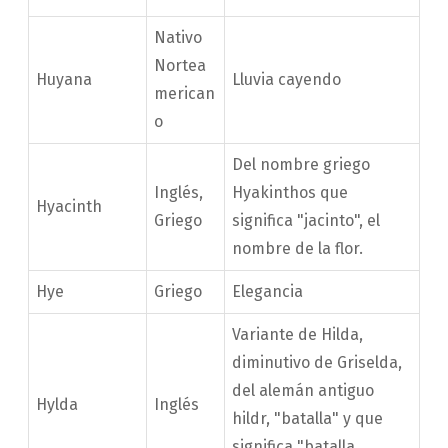
Nativo
Nortea
Huyana
Lluvia cayendo
merican
o
Del nombre griego
Inglés,
Hyakinthos que
Hyacinth
Griego
significa "jacinto", el
nombre de la flor.
Hye
Griego
Elegancia
Variante de Hilda,
diminutivo de Griselda,
del alemán antiguo
Hylda
Inglés
hildr, "batalla" y que
significa "batalla