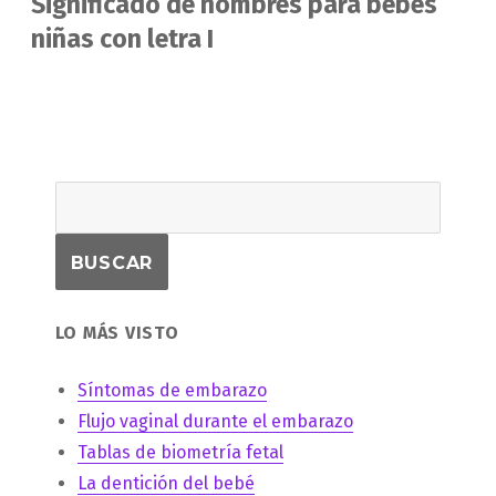
Significado de nombres para bebés
Entrada
siguiente:
niñas con letra I
LO MÁS VISTO
Síntomas de embarazo
Flujo vaginal durante el embarazo
Tablas de biometría fetal
La dentición del bebé