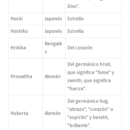
Dios".
Hoshi
Japonés
Estrella
Hoshiko
Japonés
Estrella
Bengalé
Hridika
Del corazón
s
Del germánico hrod,
que significa "fama" y
Hroswitha
Alemán
swinth, que significa
"fuerza".
Del germánico hug,
"abrazo", "corazón" o
Huberta
Alemán
"espíritu" y beraht,
"brillante".