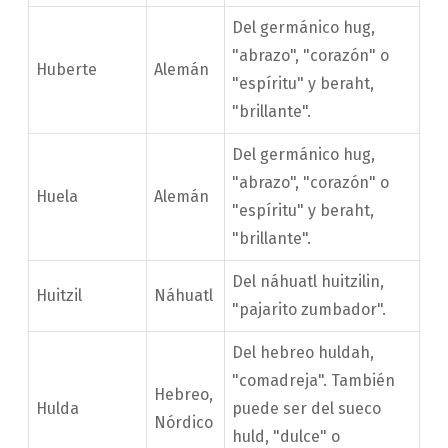
Del germánico hug,
"abrazo", "corazón" o
Huberte
Alemán
"espíritu" y beraht,
"brillante".
Del germánico hug,
"abrazo", "corazón" o
Huela
Alemán
"espíritu" y beraht,
"brillante".
Del náhuatl huitzilin,
Huitzil
Náhuatl
"pajarito zumbador".
Del hebreo huldah,
"comadreja". También
Hebreo,
Hulda
puede ser del sueco
Nórdico
huld, "dulce" o