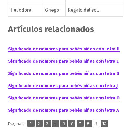
Heliodora
Griego
Regalo del sol.
Artículos relacionados
Significado de nombres para bebés niños con letra H
Significado de nombres para bebés niñas con letra E
Significado de nombres para bebés niñas con letra D
Significado de nombres para bebés niñas con letra J
Significado de nombres para bebés niñas con letra O
Significado de nombres para bebés niñas con letra A
,
,
,
,
,
,
,
,
,
Página
Página
Página
Página
Página
Página
Página
Página
Página
Página
Páginas:
1
2
3
4
5
6
7
8
9
10