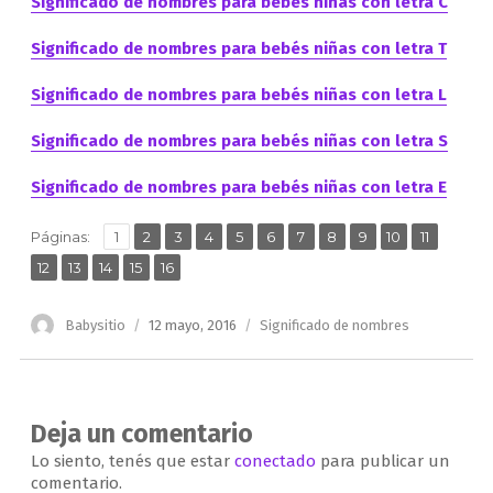
Significado de nombres para bebés niñas con letra C
Significado de nombres para bebés niñas con letra T
Significado de nombres para bebés niñas con letra L
Significado de nombres para bebés niñas con letra S
Significado de nombres para bebés niñas con letra E
,
,
,
,
,
,
,
,
,
,
,
Página
Página
Página
Página
Página
Página
Página
Página
Página
Página
Página
Páginas:
1
2
3
4
5
6
7
8
9
10
11
,
,
,
,
Página
Página
Página
Página
Página
12
13
14
15
16
Autor
Publicado
Categorías
Babysitio
12 mayo, 2016
Significado de nombres
el
Deja un comentario
Lo siento, tenés que estar
conectado
para publicar un
comentario.