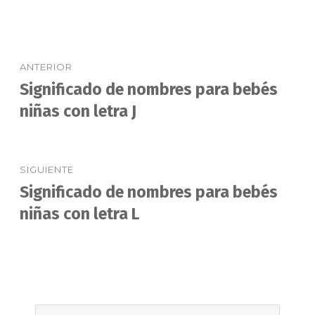
Navegación
ANTERIOR
de
Significado de nombres para bebés
Entrada
anterior:
niñas con letra J
entradas
SIGUIENTE
Significado de nombres para bebés
Entrada
siguiente:
niñas con letra L