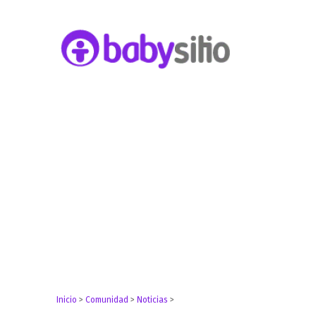
Embarazo, parto, bebé y niño
Babysitio
Inicio
>
Comunidad
>
Noticias
>