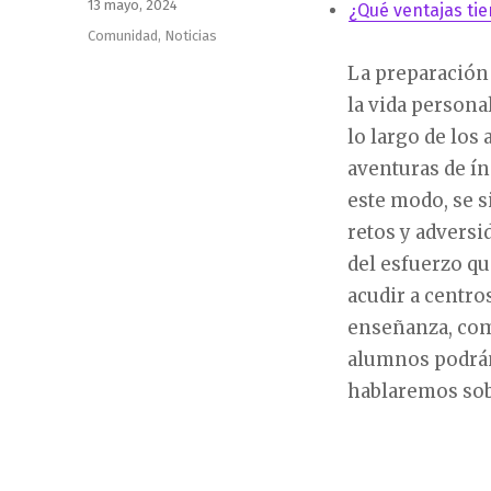
Publicado
13 mayo, 2024
¿Qué ventajas tie
el
Categorías
Comunidad
,
Noticias
La preparación
la vida persona
lo largo de los
aventuras de í
este modo, se s
retos y adversi
del esfuerzo qu
acudir a centro
enseñanza, co
alumnos podrán
hablaremos sob