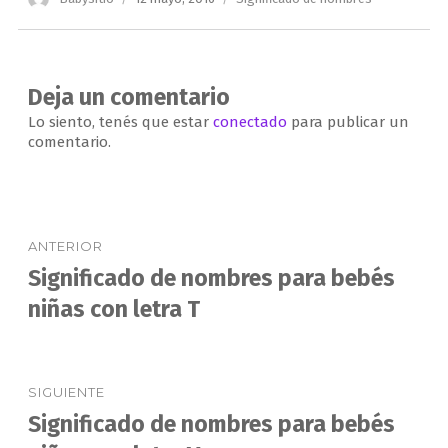
el
Deja un comentario
Lo siento, tenés que estar
conectado
para publicar un
comentario.
Navegación
ANTERIOR
de
Significado de nombres para bebés
Entrada
anterior:
niñas con letra T
entradas
SIGUIENTE
Significado de nombres para bebés
Entrada