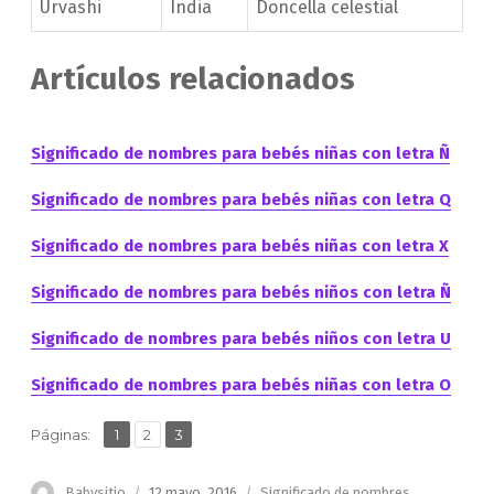
Urvashi
India
Doncella celestial
Artículos relacionados
Significado de nombres para bebés niñas con letra Ñ
Significado de nombres para bebés niñas con letra Q
Significado de nombres para bebés niñas con letra X
Significado de nombres para bebés niños con letra Ñ
Significado de nombres para bebés niños con letra U
Significado de nombres para bebés niñas con letra O
,
,
Página
Página
Página
Páginas:
1
2
3
Autor
Publicado
Categorías
Babysitio
12 mayo, 2016
Significado de nombres