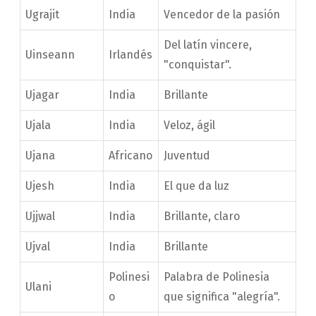
Ugrajit
India
Vencedor de la pasión
Del latín vincere,
Uinseann
Irlandés
"conquistar".
Ujagar
India
Brillante
Ujala
India
Veloz, ágil
Ujana
Africano
Juventud
Ujesh
India
El que da luz
Ujjwal
India
Brillante, claro
Ujval
India
Brillante
Polinesi
Palabra de Polinesia
Ulani
o
que significa "alegría".