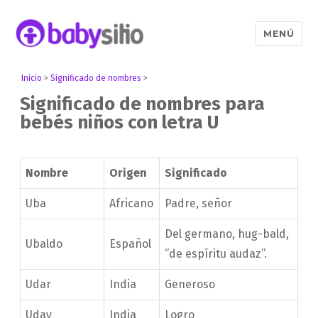
MENÚ
Babysitio
Inicio
>
Significado de nombres
>
Significado de nombres para
bebés niños con letra U
Nombre
Origen
Significado
Uba
Africano
Padre, señor
Del germano, hug-bald,
Ubaldo
Español
“de espíritu audaz”.
Udar
India
Generoso
Uday
India
Logro