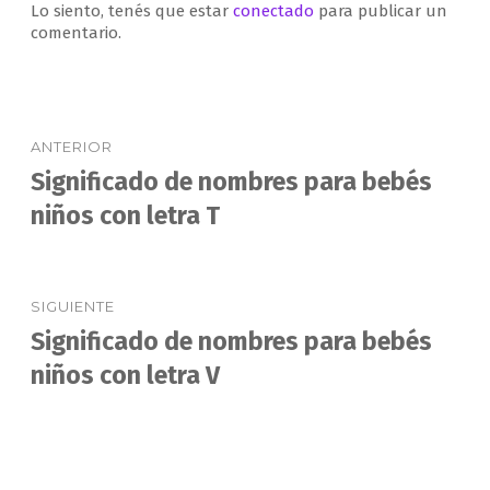
Lo siento, tenés que estar
conectado
para publicar un
comentario.
Navegación
ANTERIOR
de
Significado de nombres para bebés
Entrada
anterior:
niños con letra T
entradas
SIGUIENTE
Significado de nombres para bebés
Entrada
siguiente:
niños con letra V