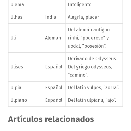
Ulema
Inteligente
Ulhas
India
Alegría, placer
Del alemán antiguo
Uli
Alemán
rihhi, "poderoso" y
uodal, "posesión".
Derivado de Odysseus.
Ulises
Español
Del griego odysseus,
“camino”.
Ulpia
Español
Del latín vulpes, “zorra”.
Ulpiano
Español
Del latín ulpianu, “ajo”.
Artículos relacionados