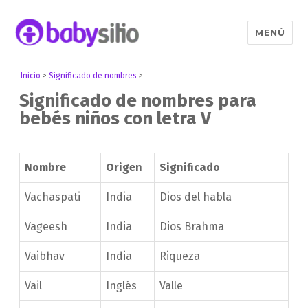
MENÚ
Babysitio
Inicio
>
Significado de nombres
>
Significado de nombres para
bebés niños con letra V
Nombre
Origen
Significado
Vachaspati
India
Dios del habla
Vageesh
India
Dios Brahma
Vaibhav
India
Riqueza
Vail
Inglés
Valle