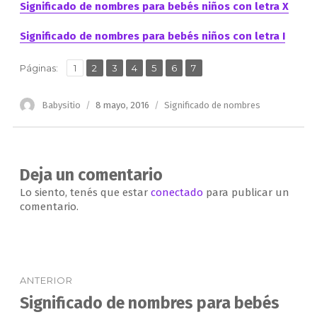
Significado de nombres para bebés niños con letra X
Significado de nombres para bebés niños con letra I
,
,
,
,
,
,
Página
Página
Página
Página
Página
Página
Página
Páginas:
1
2
3
4
5
6
7
Autor
Publicado
Categorías
Babysitio
8 mayo, 2016
Significado de nombres
el
Deja un comentario
Lo siento, tenés que estar
conectado
para publicar un
comentario.
Navegación
ANTERIOR
de
Significado de nombres para bebés
Entrada