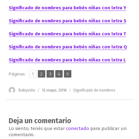
Significado de nombres para bebés niñas con letra Y
Significado de nombres para bebés niñas con letra S
Significado de nombres para bebés niñas con letra T
Significado de nombres para bebés niñas con letra Q
Significado de nombres para bebés niñas con letra L
,
,
,
,
Página
Página
Página
Página
Página
Páginas:
1
2
3
4
5
Autor
Publicado
Categorías
Babysitio
12 mayo, 2016
Significado de nombres
el
Deja un comentario
Lo siento, tenés que estar
conectado
para publicar un
comentario.