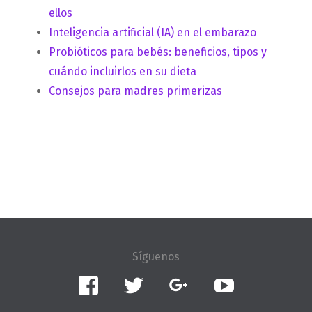
ellos
Inteligencia artificial (IA) en el embarazo
Probióticos para bebés: beneficios, tipos y
cuándo incluirlos en su dieta
Consejos para madres primerizas
Facebook
Twitter
Google+
YouTube