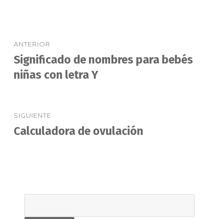
Navegación
ANTERIOR
de
Significado de nombres para bebés
Entrada
anterior:
niñas con letra Y
entradas
SIGUIENTE
Calculadora de ovulación
Entrada
siguiente: