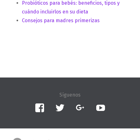
Probióticos para bebés: beneficios, tipos y
cuándo incluirlos en su dieta
Consejos para madres primerizas
Facebook
Twitter
Google+
YouTube