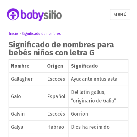
MENÚ
Babysitio
Inicio
>
Significado de nombres
>
Significado de nombres para
bebés niños con letra G
Nombre
Origen
Significado
Gallagher
Escocés
Ayudante entusiasta
Del latín gallus,
Galo
Español
“originario de Galia”.
Galvin
Escocés
Gorrión
Galya
Hebreo
Dios ha redimido