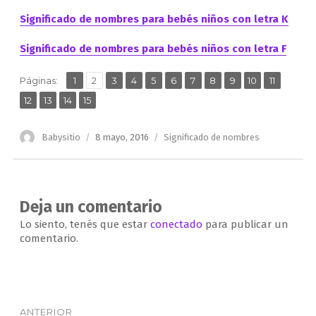
Significado de nombres para bebés niños con letra K
Significado de nombres para bebés niños con letra F
,
,
,
,
,
,
,
,
,
,
,
Página
Página
Página
Página
Página
Página
Página
Página
Página
Página
Página
Páginas:
1
2
3
4
5
6
7
8
9
10
11
,
,
,
Página
Página
Página
Página
12
13
14
15
Autor
Publicado
Categorías
Babysitio
8 mayo, 2016
Significado de nombres
el
Deja un comentario
Lo siento, tenés que estar
conectado
para publicar un
comentario.
Navegación
ANTERIOR