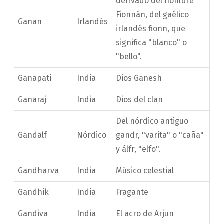
derivado del nombre
Fionnán, del gaélico
Ganan
Irlandés
irlandés fionn, que
significa "blanco" o
"bello".
Ganapati
India
Dios Ganesh
Ganaraj
India
Dios del clan
Del nórdico antiguo
Gandalf
Nórdico
gandr, "varita" o "caña"
y álfr, "elfo".
Gandharva
India
Músico celestial
Gandhik
India
Fragante
Gandiva
India
El acro de Arjun