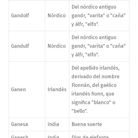
Del nórdico antiguo
Gandolf
Nórdico
gandr, "varita" o "caña"
y álfr, "elfo".
Del nórdico antiguo
Gandulf
Nórdico
gandr, "varita" o "caña"
y álfr, "elfo".
Del apellido irlandés,
derivado del nombre
Fionnán, del gaélico
Ganen
Irlandés
irlandés fionn, que
significa "blanco" o
"bello".
Ganesa
India
Buena suerte
Ganesh
India
Dios de elefante