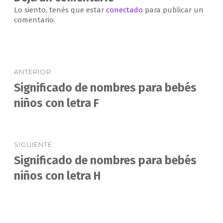
Lo siento, tenés que estar
conectado
para publicar un
comentario.
Navegación
ANTERIOR
de
Significado de nombres para bebés
Entrada
anterior:
niños con letra F
entradas
SIGUIENTE
Significado de nombres para bebés
Entrada
siguiente:
niños con letra H