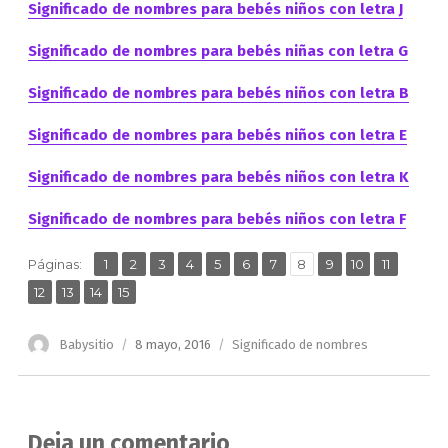
Significado de nombres para bebés niños con letra J
Significado de nombres para bebés niñas con letra G
Significado de nombres para bebés niños con letra B
Significado de nombres para bebés niños con letra E
Significado de nombres para bebés niños con letra K
Significado de nombres para bebés niños con letra F
,
,
,
,
,
,
,
,
,
,
,
Página
Página
Página
Página
Página
Página
Página
Página
Página
Página
Página
Páginas:
1
2
3
4
5
6
7
8
9
10
11
,
,
,
Página
Página
Página
Página
12
13
14
15
Autor
Publicado
Categorías
Babysitio
8 mayo, 2016
Significado de nombres
el
Deja un comentario