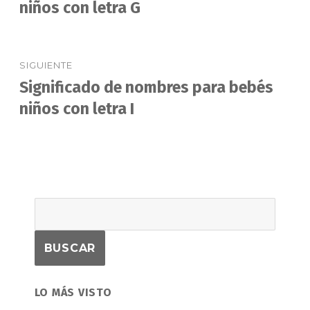
anterior:
niños con letra G
entradas
SIGUIENTE
Significado de nombres para bebés
Entrada
siguiente:
niños con letra I
LO MÁS VISTO