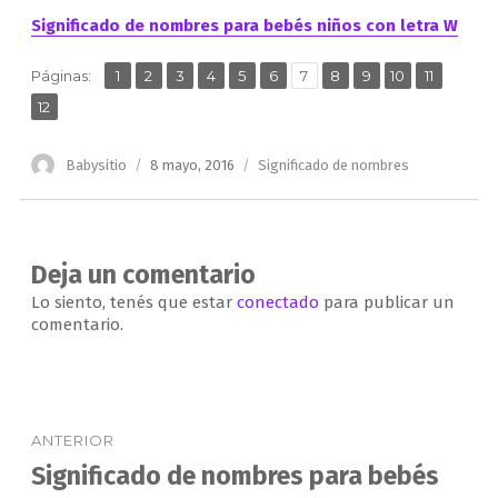
Significado de nombres para bebés niños con letra W
,
,
,
,
,
,
,
,
,
,
,
Página
Página
Página
Página
Página
Página
Página
Página
Página
Página
Página
Páginas:
1
2
3
4
5
6
7
8
9
10
11
Página
12
Autor
Publicado
Categorías
Babysitio
8 mayo, 2016
Significado de nombres
el
Deja un comentario
Lo siento, tenés que estar
conectado
para publicar un
comentario.
Navegación
ANTERIOR
de
Significado de nombres para bebés
Entrada