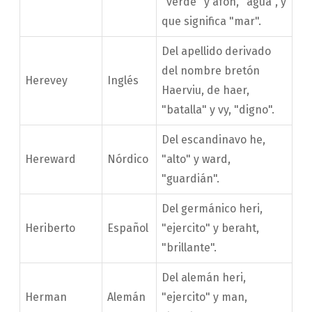
"verde" y afon, "agua", y
que significa "mar".
Del apellido derivado
del nombre bretón
Herevey
Inglés
Haerviu, de haer,
"batalla" y vy, "digno".
Del escandinavo he,
Hereward
Nórdico
"alto" y ward,
"guardián".
Del germánico heri,
Heriberto
Español
"ejercito" y beraht,
"brillante".
Del alemán heri,
Herman
Alemán
"ejercito" y man,