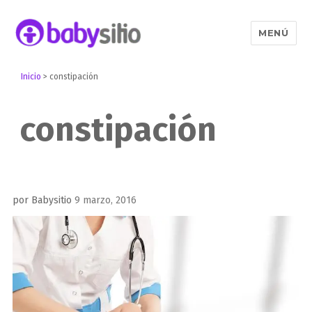
MENÚ
Babysitio
Inicio
>
constipación
constipación
Publicado
por
Babysitio
9 marzo, 2016
el