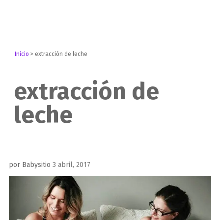
Inicio
>
extracción de leche
extracción de
leche
Publicado
por
Babysitio
3 abril, 2017
el