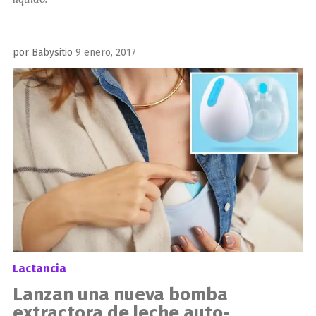
Publicado
por
Babysitio
9 enero, 2017
el
Lactancia
Lanzan una nueva bomba
extractora de leche auto-