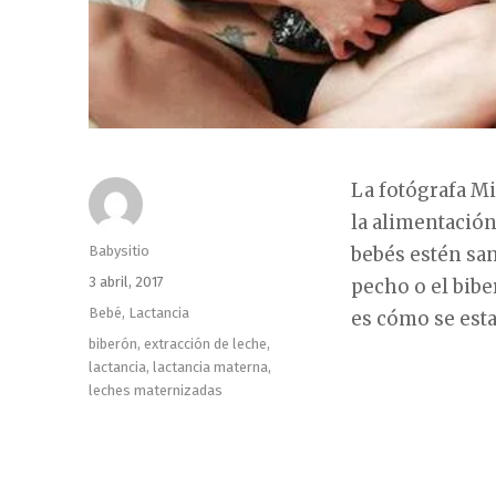
La fotógrafa M
la alimentación
Autor
Babysitio
bebés estén san
Publicado
3 abril, 2017
pecho o el bib
el
Categorías
Bebé
,
Lactancia
es cómo se esta
Etiquetas
biberón
,
extracción de leche
,
lactancia
,
lactancia materna
,
leches maternizadas