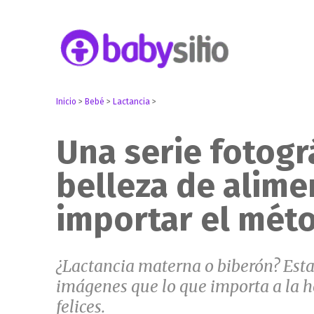
Embarazo, parto, bebé y niño
Babysitio
Inicio
>
Bebé
>
Lactancia
>
Una serie fotogr
belleza de alime
importar el mét
¿Lactancia materna o biberón? Esta 
imágenes que lo que importa a la ho
felices.