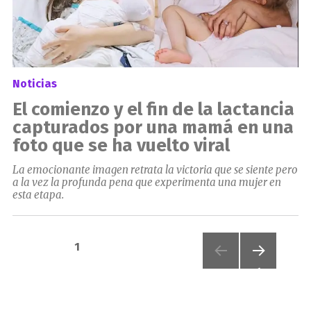
Noticias
El comienzo y el fin de la lactancia
capturados por una mamá en una
foto que se ha vuelto viral
La emocionante imagen retrata la victoria que se siente pero
a la vez la profunda pena que experimenta una mujer en
esta etapa.
Paginación
PÁGINA
1
de
PRÓXI
MA
PÁGIN
entradas
A