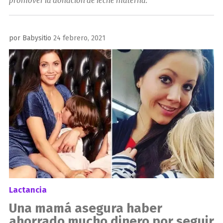
promover la donación de leche materna.
Publicado
por
Babysitio
24 febrero, 2021
el
Lactancia
Una mamá asegura haber
ahorrado mucho dinero por seguir