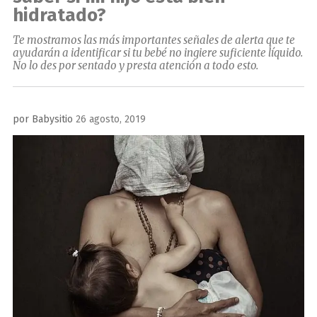
hidratado?
Te mostramos las más importantes señales de alerta que te
ayudarán a identificar si tu bebé no ingiere suficiente líquido.
No lo des por sentado y presta atención a todo esto.
Publicado
por
Babysitio
26 agosto, 2019
el