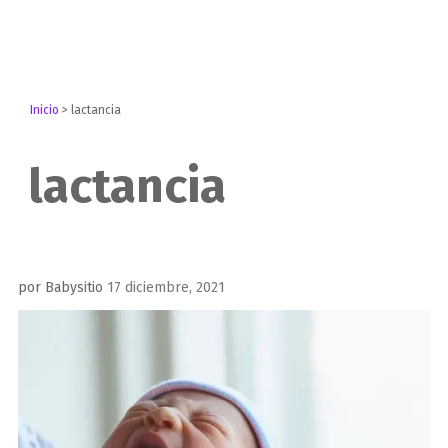
Inicio
>
lactancia
lactancia
Publicado
por
Babysitio
17 diciembre, 2021
el