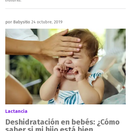
Publicado
por
Babysitio
24 octubre, 2019
el
Lactancia
Deshidratación en bebés: ¿Cómo
saber si mi hijo está bien