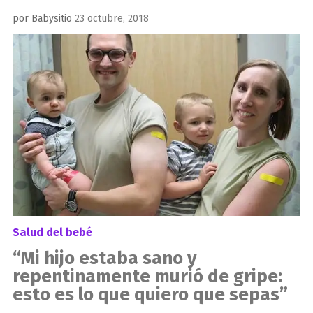
Publicado
por
Babysitio
23 octubre, 2018
el
Salud del bebé
“Mi hijo estaba sano y
repentinamente murió de gripe:
esto es lo que quiero que sepas”