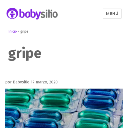
MENÚ
Babysitio
Inicio
>
gripe
gripe
Publicado
por
Babysitio
17 marzo, 2020
el