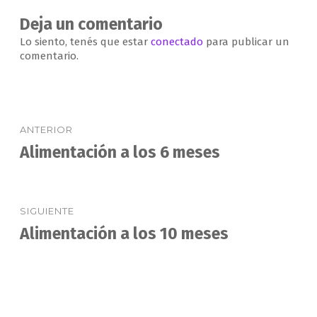
Deja un comentario
Lo siento, tenés que estar
conectado
para publicar un
comentario.
Navegación
ANTERIOR
de
Alimentación a los 6 meses
Entrada
anterior:
entradas
SIGUIENTE
Alimentación a los 10 meses
Entrada
siguiente: