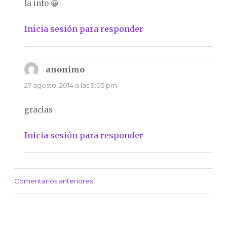
la info 😀
Inicia sesión para responder
anonimo
dice:
27 agosto, 2014 a las 9:05 pm
gracias
Inicia sesión para responder
Comentarios anteriores
Navegación
de
comentarios