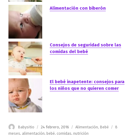
Alimentación con biberón
Consejos de seguridad sobre las
comidas del bebé
El bebé inapetente: consejos para
los niños que no quieren comer
Autor
Publicado
Categorías
Etiquetas
Babysitio
24 febrero, 2016
Alimentación
,
Bebé
8
el
meses
,
alimentación
,
bebé
,
comidas
,
nutrición