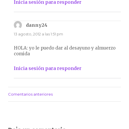
Inicia sesión para responder
danny24
dice:
13 agosto, 2012 a las 1:51 pm
HOLA: yo le puedo dar al desayuno y almuerzo
comida
Inicia sesión para responder
Comentarios anteriores
Navegación
de
comentarios