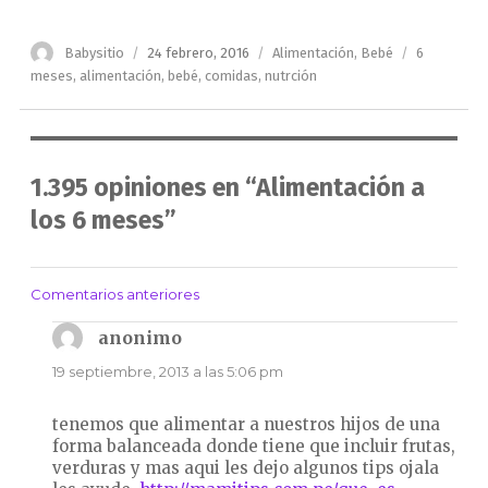
Autor
Publicado
Categorías
Etiquetas
Babysitio
24 febrero, 2016
Alimentación
,
Bebé
6
el
meses
,
alimentación
,
bebé
,
comidas
,
nutrción
1.395 opiniones en “Alimentación a
los 6 meses”
Comentarios anteriores
Navegación
de
anonimo
dice:
comentarios
19 septiembre, 2013 a las 5:06 pm
tenemos que alimentar a nuestros hijos de una
forma balanceada donde tiene que incluir frutas,
verduras y mas aqui les dejo algunos tips ojala