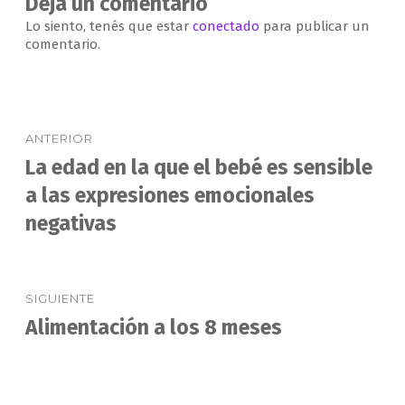
Deja un comentario
Lo siento, tenés que estar
conectado
para publicar un
comentario.
Navegación
ANTERIOR
de
La edad en la que el bebé es sensible
Entrada
anterior:
a las expresiones emocionales
entradas
negativas
SIGUIENTE
Alimentación a los 8 meses
Entrada
siguiente: