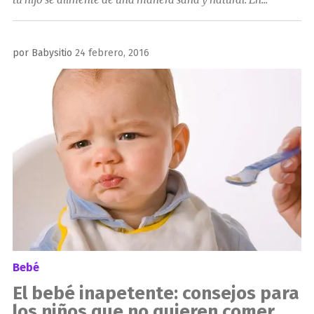
Publicado
por
Babysitio
24 febrero, 2016
el
Bebé
El bebé inapetente: consejos para
los niños que no quieren comer